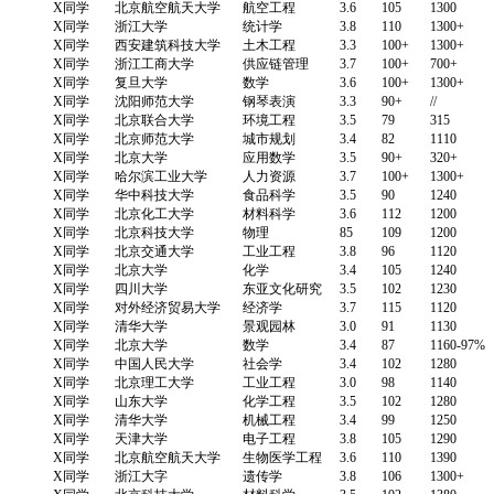
X同学
北京航空航天大学
航空工程
3.6
105
1300
X同学
浙江大学
统计学
3.8
110
1300+
X同学
西安建筑科技大学
土木工程
3.3
100+
1300+
X同学
浙江工商大学
供应链管理
3.7
100+
700+
X同学
复旦大学
数学
3.6
100+
1300+
X同学
沈阳师范大学
钢琴表演
3.3
90+
//
X同学
北京联合大学
环境工程
3.5
79
315
X同学
北京师范大学
城市规划
3.4
82
1110
X同学
北京大学
应用数学
3.5
90+
320+
X同学
哈尔滨工业大学
人力资源
3.7
100+
1300+
X同学
华中科技大学
食品科学
3.5
90
1240
X同学
北京化工大学
材料科学
3.6
112
1200
X同学
北京科技大学
物理
85
109
1200
X同学
北京交通大学
工业工程
3.8
96
1120
X同学
北京大学
化学
3.4
105
1240
X同学
四川大学
东亚文化研究
3.5
102
1230
X同学
对外经济贸易大学
经济学
3.7
115
1120
X同学
清华大学
景观园林
3.0
91
1130
X同学
北京大学
数学
3.4
87
1160-97%
X同学
中国人民大学
社会学
3.4
102
1280
X同学
北京理工大学
工业工程
3.0
98
1140
X同学
山东大学
化学工程
3.5
102
1280
X同学
清华大学
机械工程
3.4
99
1250
X同学
天津大学
电子工程
3.8
105
1290
X同学
北京航空航天大学
生物医学工程
3.6
110
1390
X同学
浙江大字
遗传学
3.8
106
1300+