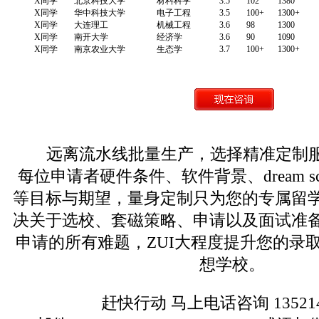
X同学
北京科技大学
材料科学
3.5
102
1380
X同学
华中科技大学
电子工程
3.5
100+
1300+
X同学
大连理工
机械工程
3.6
98
1300
X同学
南开大学
经济学
3.6
90
1090
X同学
南京农业大学
生态学
3.7
100+
1300+
远离流水线批量生产，选择精准定制服
每位申请者硬件条件、软件背景、dream s
等目标与期望，量身定制只为您的专属留
决关于选校、套磁策略、申请以及面试准
申请的所有难题，ZUI大程度提升您的录
想学校。
赶快行动 马上电话咨询 135214