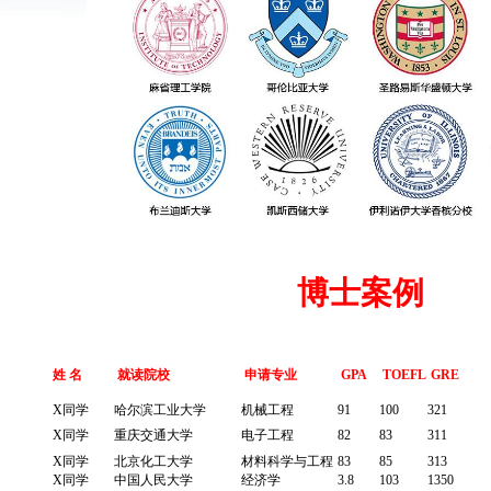
博士案例
姓 名
就读院校
申请专业
GPA
TOEFL
GRE
X同学
哈尔滨工业大学
机械工程
91
100
321
X同学
重庆交通大学
电子工程
82
83
311
X同学
北京化工大学
材料科学与工程
83
85
313
X同学
中国人民大学
经济学
3.8
103
1350