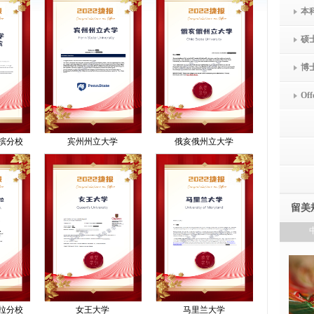
本
硕
博
Off
槟分校
宾州州立大学
俄亥俄州立大学
留美
拉分校
女王大学
马里兰大学