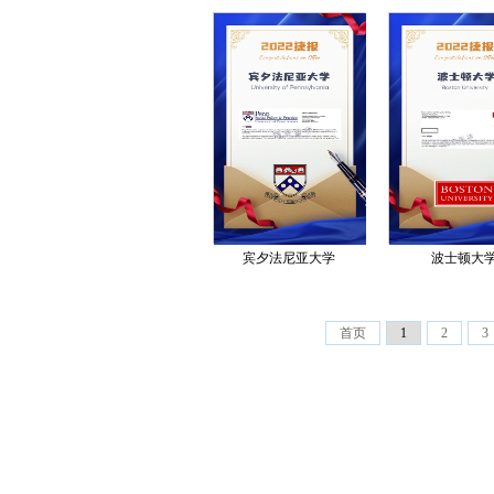
宾夕法尼亚大学
波士顿大
首页
1
2
3