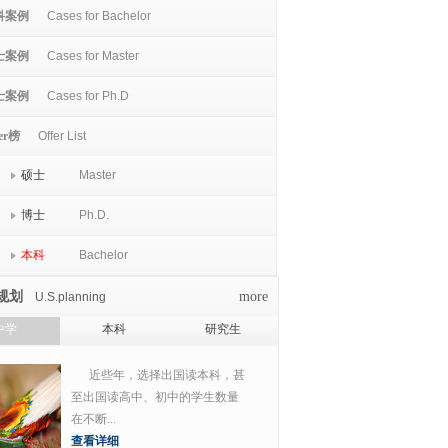
科案例
Cases for Bachelor
士案例
Cases for Master
士案例
Cases for Ph.D
er榜
Offer List
硕士
Master
博士
Ph.D.
本科
Bachelor
规划
more
U.S.planning
中学
本科
研究生
近些年，选择出国读本科，甚
至出国读高中、初中的学生数量
在不断...
查看详细