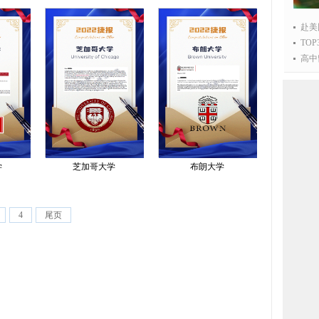
赴美
TO
高中
学
芝加哥大学
布朗大学
4
尾页