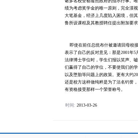
诸多名校全都遵照政府的指示行事。唯
绩为考虑奖学金的唯一原则，完全漠视
大笔基金，经济上几度陷入困境，但其
鲁所设课程及其教授聘任提出附加要求
即使在前任总统布什被邀请回母校接
表示了自己的反对意见：那是2001年
法律博士学位时，学生们报以笑声、嘘
们赢得了自己的学位，不要使我们的学
以及堕胎等问题上的政策。更有大约2
还是校方这样做纯粹是为了沽名钓誉，
有资格接受那样一个荣誉称号。
时间:
2013-03-26