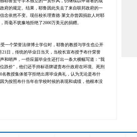
独耶鲁坚守学术独立的一贯作风，仍继续以申请者的成
政府的规定。结果，耶鲁因此失去了来自联邦政府的一
信念依然不变。现任校长理查德·莱文亦曾因捐款人对耶
，而毫不犹豫地拒绝了2000万美元的捐赠。
受一个荣誉法律博士学位时，耶鲁的教授与学生也公开
5月21日，传统的毕业日当天，当校长宣布授予布什荣誉
声和哨声，一些应届毕业生还打出一条大横幅写道：“我
位跌价”，他们还手持标语牌谴责布什政府在环境、死刑
00名教授集体签字拒绝出席毕业典礼，认为无论是布什
因为按照布什当年在学校时候的表现和成绩，他根本没