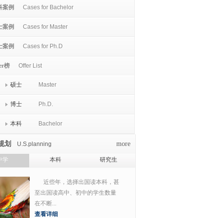
科案例
Cases for Bachelor
士案例
Cases for Master
士案例
Cases for Ph.D
er榜
Offer List
硕士
Master
博士
Ph.D.
本科
Bachelor
规划
more
U.S.planning
中学
本科
研究生
近些年，选择出国读本科，甚
至出国读高中、初中的学生数量
在不断...
查看详细