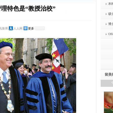
本
理特色是“教授治校”
硕
博
讯微博
人人网
更多
Off
留美