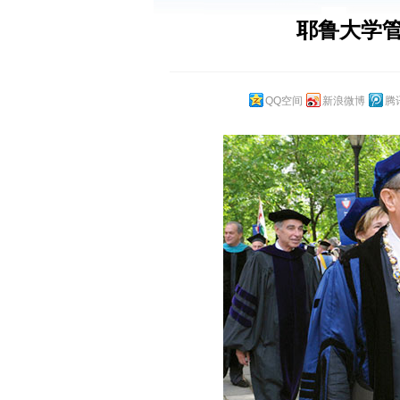
耶鲁大学管
QQ空间
新浪微博
腾